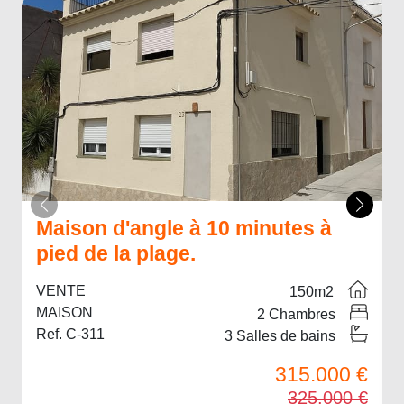
Maison d'angle à 10 minutes à
pied de la plage.
VENTE
150
m2
MAISON
2
Chambres
Ref. C-311
3
Salles de bains
315.000 €
325.000 €