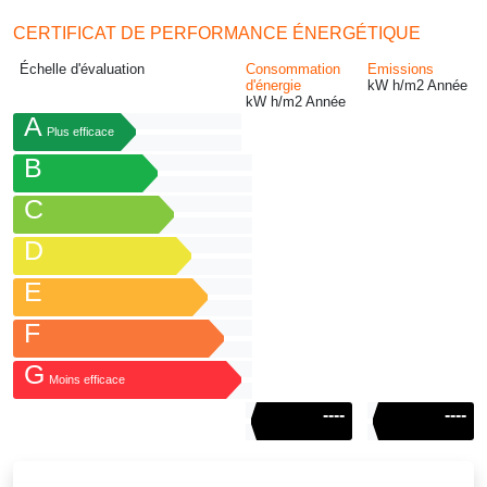
CERTIFICAT DE PERFORMANCE ÉNERGÉTIQUE
Échelle d'évaluation
Consommation
Emissions
d'énergie
kW h/m
2
Année
kW h/m
2
Année
A
Plus efficace
B
C
D
E
F
G
Moins efficace
----
----