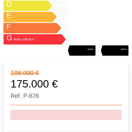
D
E
F
G
Moins efficace
----
----
198.000
€
175.000
€
Ref.
P-676