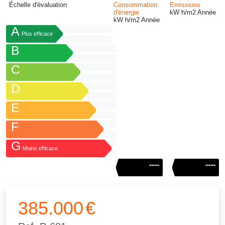
Échelle d'évaluation
Consommation
Emissions
d'énergie
kW h/m
2
Année
kW h/m
2
Année
A
Plus efficace
B
C
D
E
F
G
Moins efficace
----
----
385.000
€