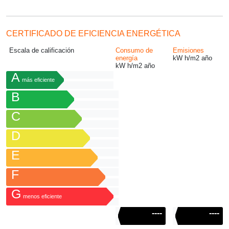
CERTIFICADO DE EFICIENCIA ENERGÉTICA
Escala de calificación
Consumo de
Emisiones
energía
kW h/m
2
año
kW h/m
2
año
A
más eficiente
B
C
D
E
F
G
menos eficiente
----
----