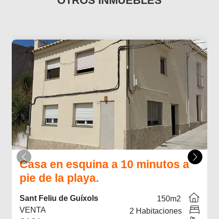
OTROS INMUEBLES
Casa en esquina a 10 minutos a
pie de la playa.
Sant Feliu de Guíxols
150
m2
VENTA
2
Habitaciones